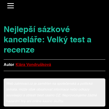
Nejlepší sázkové
kanceláře: Velký test a
recenze
Autor
Klára Vondrušková
Klára
Vondrušková
Web zatmivaci.cz je zaměřen na společenská a politická
témata, může však obsahovat informace nebo odkazy
související s oblastí best casino CZ. Neprovozujeme žádné
hazardní hry ani online kasino služby.